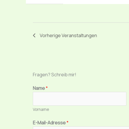
Vorherige
Veranstaltungen
Fragen? Schreib mir!
g
Name
*
e
h
t
Vorname
o
d
E-Mail-Adresse
*