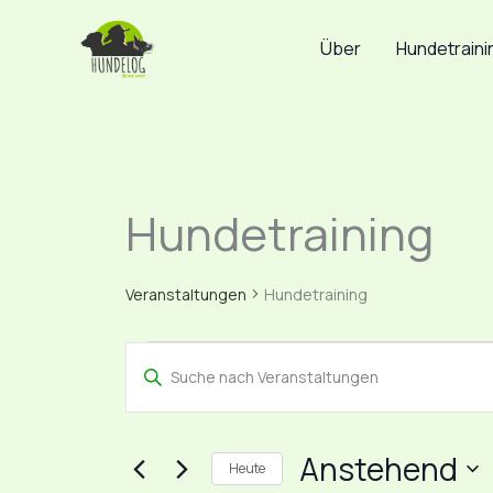
Zum
Inhalt
Über
Hundetraini
springen
Hundetraining
Veranstaltungen
Veranstaltungen
Hundetraining
Veranstaltungen
Bitte
Suche
Schlüsselwort
und
eingeben.
Ansichten,
Suche
Anstehend
Navigation
Heute
nach