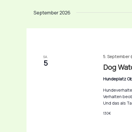
Datum
Veranstaltungen
wählen.
September 2026
Schlüsselwort.
5. September 
SA.
5
Dog Watc
Hundeplatz Ob
Hundeverhalte
Verhalten beob
Und das als T
130€