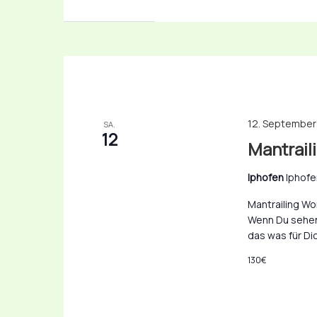
12. September
SA.
12
Mantrail
Iphofen
Iphofe
Mantrailing W
Wenn Du sehen
das was für Dic
130€