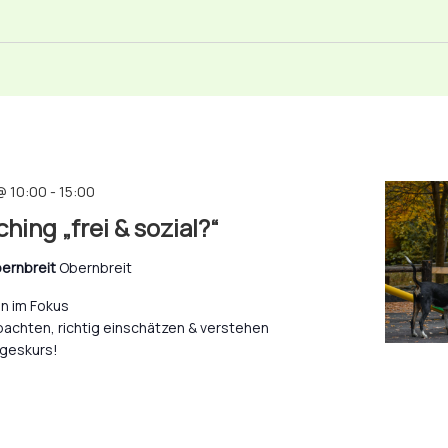
@ 10:00
-
15:00
hing „frei & sozial?“
ernbreit
Obernbreit
n im Fokus
achten, richtig einschätzen & verstehen
ageskurs!