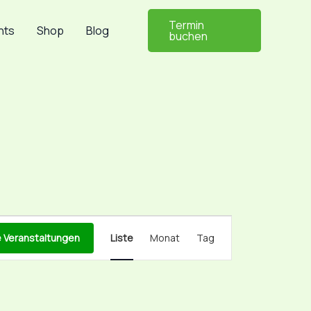
Termin
nts
Shop
Blog
buchen
Veranstaltung
 Veranstaltungen
Liste
Monat
Tag
Ansichten-
Navigation