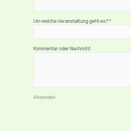
e
r
V
Um welche Veranstaltung geht es?
*
e
r
a
n
Kommentar oder Nachricht
s
t
a
l
t
u
Absenden
n
g