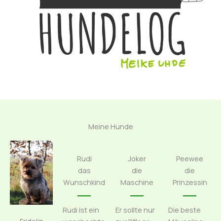
Meine Hunde
Rudi
Joker
Peewee
das
die
die
Wunschkind
Maschine
Prinzessin
Rudi ist ein
Er sollte nur
Die beste