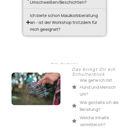
Umschweißen/Beschichten?
Ich biete schon Maulkorbberatung
an - ist der Workshop trotzdem für
mich geeignet?
Schulterblicke
Das bringt Dir ein
Schulterblick
Wie gehe ich mit
Hund und Mensch
um?
Wie gestalte ich die
Beratung?
Welche Inhalte
vermittel ich?