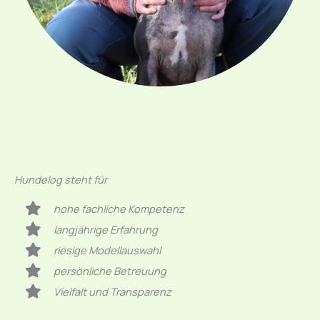
Hundelog steht für
hohe fachliche Kompetenz
langjährige Erfahrung
riesige Modellauswahl
persönliche Betreuung
Vielfalt und Transparenz