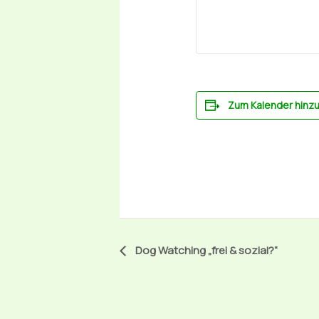
Zum Kalender hinz
Veranstaltung-
Dog Watching „frei & sozial?“
Navigation