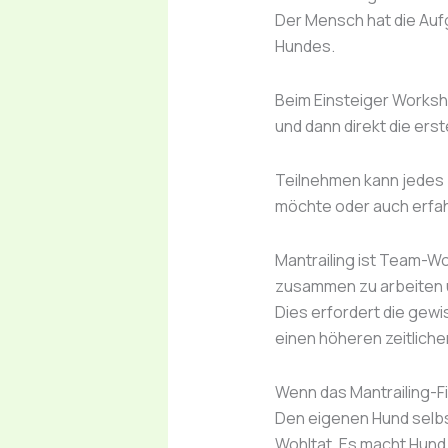
Der Mensch hat die Auf
Hundes.
Beim Einsteiger Worksh
und dann direkt die ers
Teilnehmen kann jedes 
möchte oder auch erfah
Mantrailing ist Team-Wo
zusammen zu arbeiten u
Dies erfordert die gew
einen höheren zeitliche
Wenn das Mantrailing-Fie
Den eigenen Hund selbst
Wohltat. Es macht Hund