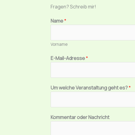
Fragen? Schreib mir!
Name
*
Vorname
N
E-Mail-Adresse
*
a
c
h
r
Um welche Veranstaltung geht es?
*
i
c
h
Kommentar oder Nachricht
t
E
-