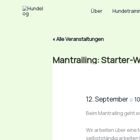
Zum
Über
Hundetraini
Inhalt
springen
« Alle Veranstaltungen
Mantrailing: Starter-
12. September
1
@
Beim Mantrailing geht 
Wir arbeiten über eine 
selbstständig arbeiten 