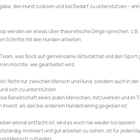
gabe, den Hund zu lesen und bei Bedarf zu unterstützen – anh
op werden wir etwas über theoretische Dinge sprechen, z.B. 
ten Schritte mit den Hunden arbeiten.
Team, was Bock auf gemeinsame Aktivität hat und den Sport 
ren möchte, wie gearbeitet wird.
rk! Nicht nur zwischen Mensch und Hund, sondern auch in der 
nd sich zu unterstützen.
isse Bereitschaft eines jeden Menschen, mitzuwirken und im 
n Invest, als das bei anderem Hundetraining gegeben ist.
ber einmal entfacht ist, wird es euch nie wieder los lassen!
ständig, motiviert und gut arbeiten zu sehen, ist für jeden H
 und Mensch zufrieden.