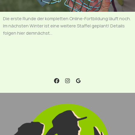
Die erste Runde der kompletten Online-Fortbildung läuft noch.
Im nächsten Winter ist eine weitere Staffel geplant! Details
folgen hier demnächst…