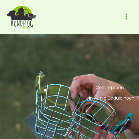
Zum
Inhalt
springen
Coming soon...
ein wenig Geduld noch!